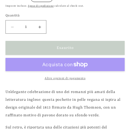
di
Imposte incluse.
Spese di spedizione
calcolate al check-out.
listino
Quantità
Diminuisci
Aumenta
quantità
quantità
per
per
Pochette
Pochette
Esaurito
portatutto
portatutto
verde
verde
Pride
Pride
And
And
Prejudice
Prejudice
Altre opzioni di pagamento
-
-
&quot;Orgoglio
&quot;Orgoglio
Un’elegante celebrazione di uno dei romanzi più amati della
e
e
letteratura inglese: questa pochette in pelle vegana si ispira al
Pregiudizio&quot;
Pregiudizio&quot;
di
di
design originale del 1813 firmato da Hugh Thomson, con un
Jane
Jane
raffinato motivo di pavone dorato su sfondo verde.
Austen
Austen
Sul retro, è riportata una delle citazioni più potenti del