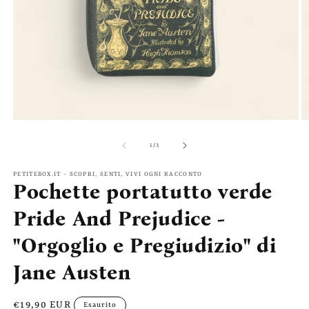
Apri
A
contenuti
c
multimediali
m
su
1
/
3
1
2
in
in
finestra
fi
PETITEBOX.IT - SCOPRI, SENTI, VIVI OGNI RACCONTO
Pochette portatutto verde
modale
m
Pride And Prejudice -
"Orgoglio e Pregiudizio" di
Jane Austen
Prezzo
€19,90 EUR
Esaurito