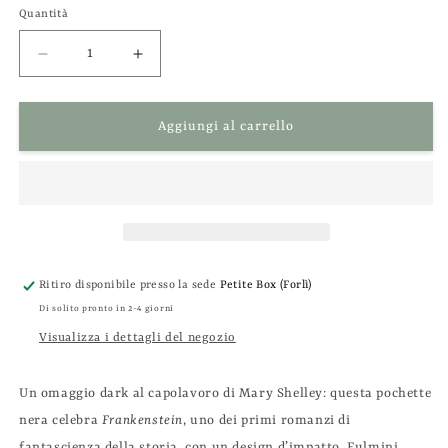
listino
Quantità
Diminuisci
Aumenta
quantità
quantità
per
per
Pochette
Pochette
Aggiungi al carrello
portatutto
portatutto
&quot;Frankenstein&quot;
&quot;Frankenstein&quot;
di
di
Mary
Mary
Shelley
Shelley
Ritiro disponibile presso la sede
Petite Box (Forlì)
Di solito pronto in 2-4 giorni
Visualizza i dettagli del negozio
Un omaggio dark al capolavoro di Mary Shelley: questa pochette
nera celebra
Frankenstein
, uno dei primi romanzi di
fantascienza della storia, con un design d’impatto. Fulmini,