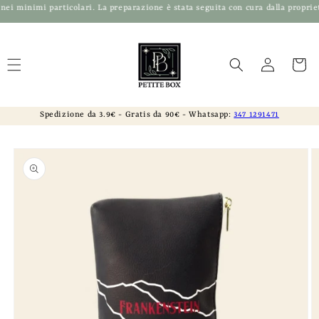
Vai
i particolari. La preparazione è stata seguita con cura dalla proprietaria ch
direttamente
Read
ai contenuti
the
Accedi
Carrello
Privacy
Policy
Spedizione da 3.9€ - Gratis da 90€ - Whatsapp:
347 1291471
Passa alle
informazioni
sul prodotto