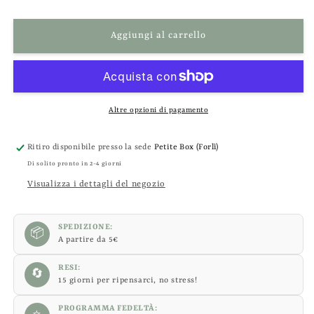
&quot;La
&quot;La
Ragazza
Ragazza
che
che
Aggiungi al carrello
Amava
Amava
Miyazaki&quot;
Miyazaki&quot;
-
-
Petite
Petite
Box
Box
Altre opzioni di pagamento
Letteraria
Letteraria
-
-
Ritiro disponibile presso la sede
Petite Box (Forlì)
Adulti
Adulti
Di solito pronto in 2-4 giorni
e
e
ragazzi
ragazzi
Visualizza i dettagli del negozio
dai
dai
12
12
anni
anni
SPEDIZIONE:
📦
in
in
A partire da 5€
su
su
RESI:
🔄
15 giorni per ripensarci, no stress!
PROGRAMMA FEDELTÀ: