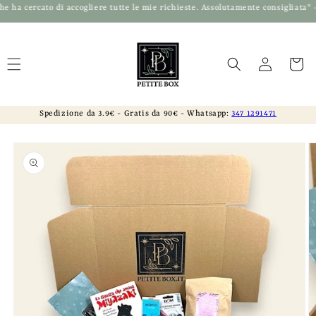
Vai
liere tutte le mie richieste. Assolutamente consigliata" - Sara. A ⭐⭐⭐⭐⭐ "La 
direttamente
Read
ai contenuti
the
Accedi
Carrello
Privacy
Policy
Spedizione da 3.9€ - Gratis da 90€ - Whatsapp:
347 1291471
Passa alle
informazioni
sul prodotto