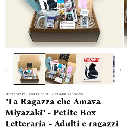
Apri
A
contenuti
c
multimediali
m
1
2
in
in
finestra
fi
modale
m
PETITEBOX.IT - SCOPRI, SENTI, VIVI OGNI RACCONTO
"La Ragazza che Amava
Miyazaki" - Petite Box
Letteraria - Adulti e ragazzi