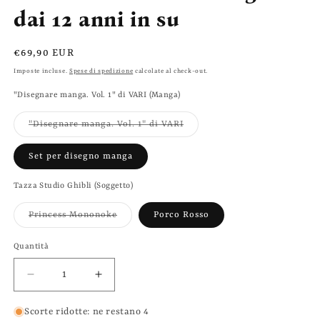
dai 12 anni in su
Prezzo
€69,90 EUR
di
Imposte incluse.
Spese di spedizione
calcolate al check-out.
listino
"Disegnare manga. Vol. 1" di VARI (Manga)
Variante
"Disegnare manga. Vol. 1" di VARI
esaurita
o
non
Set per disegno manga
disponibile
Tazza Studio Ghibli (Soggetto)
Variante
Princess Mononoke
Porco Rosso
esaurita
o
non
Quantità
disponibile
Diminuisci
Aumenta
quantità
quantità
per
per
Scorte ridotte: ne restano 4