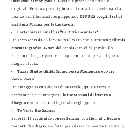
interviste ai mangaka
e lasciati ispirare dalle tavole
originali. Perfetta per migliorare il tuo stile e avvicinarti al
mondo dell’illustrazione giapponese
OPPURE scegli il set di
scrittura Manga per le tue tavole.
Portachiavi Filmalibri "La Città Incantata"
Un accessorio da collezione realizzato con autentica
pellicola
cinematografica 35mm
del capolavoro di Miyazaki. Un
ricordo unico per portare sempre con te un pezzo di questa
magica storia.
Tazza Studio Ghibli (Principessa Mononoke oppure
Porco Rosso)
Un omaggio ai capolavori di Miyazaki, questa tazza è
perfetta per accompagnare
le tue sessioni di lettura o
disegno
con un tocco di ispirazione giapponese.
Tè Verde Bio Sakura
Scopri il
tè verde giapponese Sencha
, con
fiori di ciliegio e
pezzetti di ciliegia
. Perfetto per rilassarti mentre ti immergi