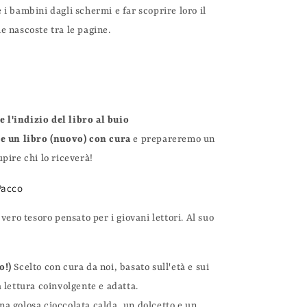
e i bambini dagli schermi e far scoprire loro il
ie nascoste tra le pagine.
e l'indizio del libro al buio
e un libro (nuovo) con cura
e prepareremo un
pire chi lo riceverà!
Pacco
ero tesoro pensato per i giovani lettori. Al suo
o!)
Scelto con cura da noi, basato sull'età e sui
 lettura coinvolgente e adatta.
a golosa cioccolata calda, un dolcetto e un