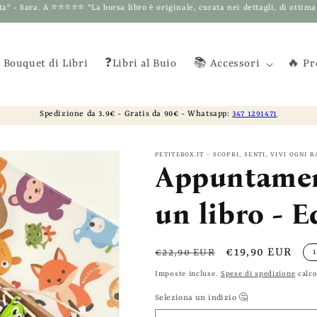
o è originale, curata nei dettagli, di ottima qualità e molto elegante. Quest
 Bouquet di Libri
❓Libri al Buio
📚 Accessori
🔥 Pr
Spedizione da 3.9€ - Gratis da 90€ - Whatsapp:
347 1291471
PETITEBOX.IT - SCOPRI, SENTI, VIVI OGNI 
Appuntamen
un libro - E
Prezzo
Prezzo
€19,90 EUR
€22,90 EUR
di
scontato
Imposte incluse.
Spese di spedizione
calco
listino
Seleziona un indizio 🤔