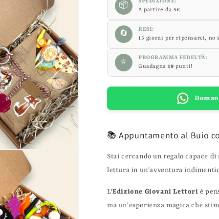
SPEDIZIONE:
📦
A partire da 5€
RESI:
🔄
15 giorni per ripensarci, no 
PROGRAMMA FEDELTÀ:
⭐
Guadagna
19
punti!
Domand
📚 Appuntamento al Buio con
Stai cercando un regalo capace di 
lettura in un'avventura indimentic
L'
Edizione Giovani Lettori
è pens
ma un'esperienza magica che stimol