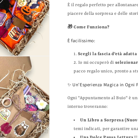
È il regalo perfetto per allontanar
piacere della sorpresa e delle stor
🎁 Come Funziona?
È facilissimo:
Scegli la fascia d'età
adatta 
Io mi occuperò di
selezionar
pacco regalo unico, pronto a stu
✨ Un'Esperienza Magica in Ogni 
Ogni "Appuntamento al Buio" è un v
interno troveranno:
Un Libro a Sorpresa (Nuov
temi indicati, per garantire una
Una Dolce Pausa Lettura
Un