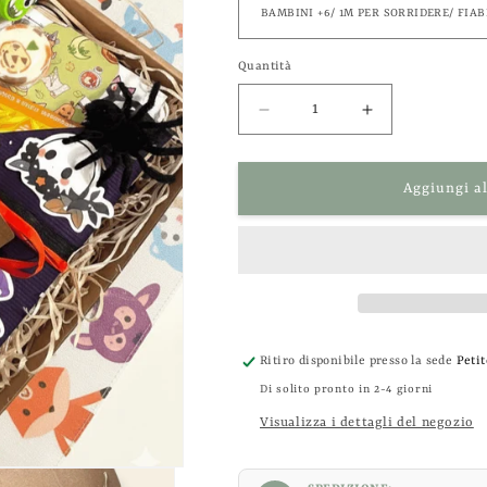
Quantità
Diminuisci
Aumenta
quantità
quantità
per
per
Appuntamento
Appuntament
Aggiungi al
al
al
buio
buio
con
con
un
un
libro
libro
-
-
Ed.
Ed.
Ritiro disponibile presso la sede
Petit
Giovani
Giovani
Lettori
Lettori
Di solito pronto in 2-4 giorni
Visualizza i dettagli del negozio