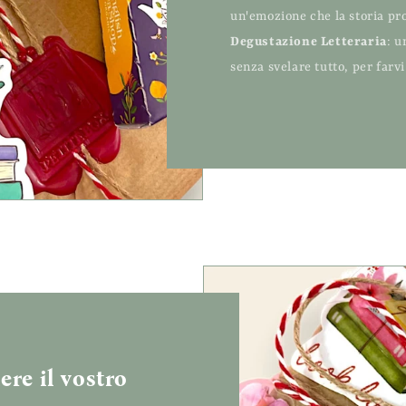
un'emozione che la storia pro
Degustazione Letteraria
: u
senza svelare tutto, per farv
ere il vostro